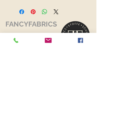
FANCYFABRICS
RECHTLICHES
Versand & Retouren >
Widerrufsrecht >
Kontaktiere uns >
Über uns >
AGB >
Datenschutz >
Impressum >
KONTAKTDATEN
FANCYFABRICS
Wallenböckgasse 7
3426 Muckendorf an der Donau