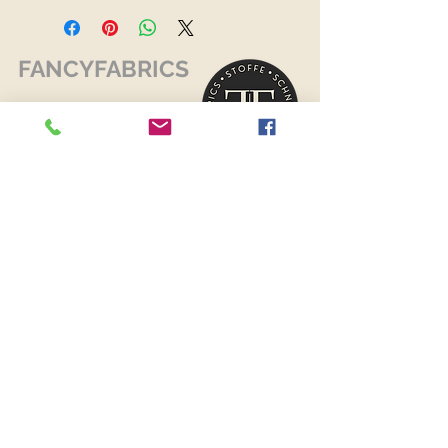
FANCYFABRICS
RECHTLICHES
Versand & Retouren >
Widerrufsrecht >
Kontaktiere uns >
Über uns >
AGB >
Datenschutz >
Impressum >
KONTAKTDATEN
FANCYFABRICS
Wallenböckgasse 7
3426 Muckendorf an der Donau
Österreich