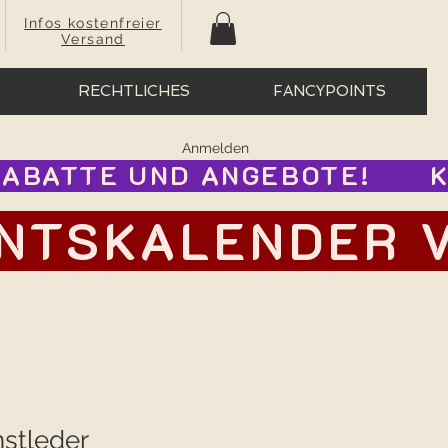
Infos kostenfreier
Versand
RECHTLICHES
FANCYPOINTS
Anmelden
BATTE UND ANGEBOTE!      
TSKALENDER VOR
nstleder