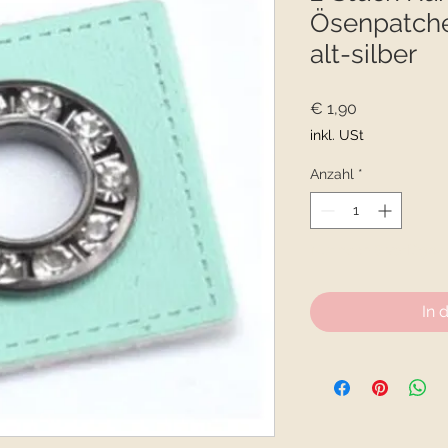
Ösenpatche
alt-silber
Preis
€ 1,90
inkl. USt
Anzahl
*
Nur noch 8 verfügba
In 