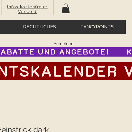
Infos kostenfreier
Versand
RECHTLICHES
FANCYPOINTS
Anmelden
BATTE UND ANGEBOTE!      
TSKALENDER VOR
einstrick dark