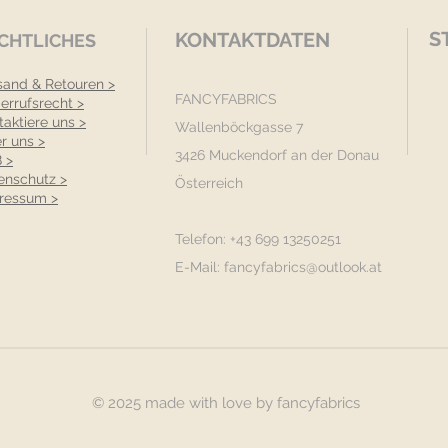
S
KONTAKTDATEN
CHTLICHES
sand & Retouren >
FANCYFABRICS
errufsrecht >
taktiere uns >
Wallenböckgasse 7
r uns >
3426 Muckendorf an der Donau
 >
enschutz >
Österreich
ressum >
Telefon: +43 699 13250251
E-Mail:
fancyfabrics@outlook.at
© 2025 made with love by fancyfabrics