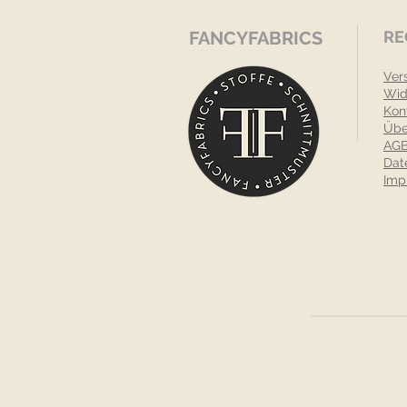
FANCYFABRICS
RE
Ver
Wid
Kon
Übe
AGB
Dat
Imp