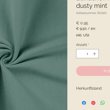
dusty mint
Artikelnummer: BÜ067
Preis
€ 0,95
€ 9,50
/
1m
€ 9,50
inkl. USt
pro
1
Anzahl
*
Meter
In 
Herkunftsland
Holland