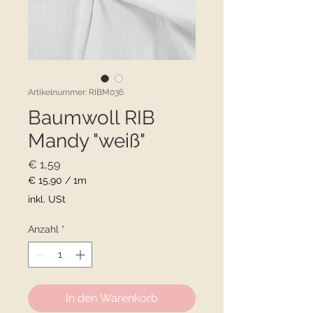
Artikelnummer: RIBM036
Baumwoll RIB
Mandy "weiß"
Preis
€ 1,59
€ 15,90
/
1m
€ 15,90
inkl. USt
pro
1
Anzahl
*
Meter
In den Warenkorb