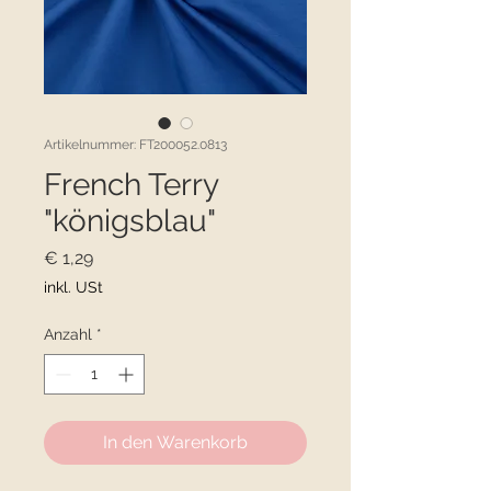
Artikelnummer: FT200052.0813
French Terry
"königsblau"
Preis
€ 1,29
inkl. USt
Anzahl
*
In den Warenkorb