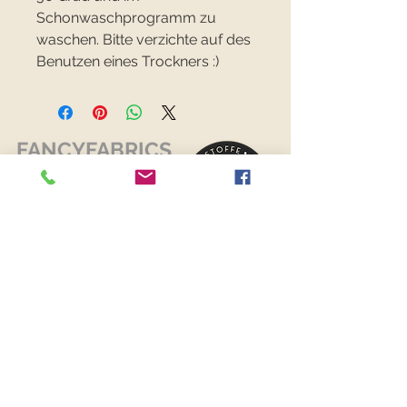
Schonwaschprogramm zu
waschen. Bitte verzichte auf des
Benutzen eines Trockners :)
FANCYFABRICS
RECHTLICHES
Versand & Retouren >
Widerrufsrecht >
Kontaktiere uns >
Über uns >
AGB >
Datenschutz >
Impressum >
KONTAKTDATEN