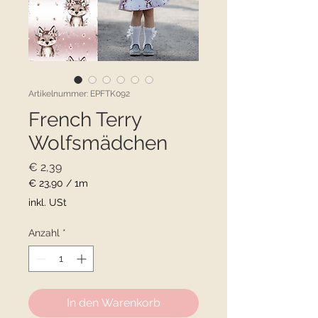
Artikelnummer: EPFTK092
French Terry
Wolfsmädchen
Preis
€ 2,39
€ 23,90
/
1m
€ 23,90
inkl. USt
pro
1
Anzahl
*
Meter
In den Warenkorb