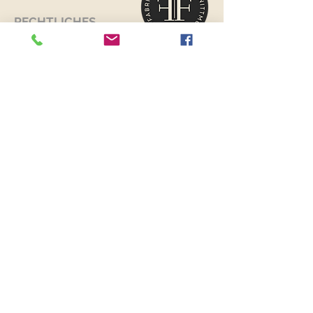
RECHTLICHES
Versand & Retouren >
Widerrufsrecht >
Kontaktiere uns >
Über uns >
AGB >
Datenschutz >
Impressum >
KONTAKTDATEN
FANCYFABRICS
Wallenböckgasse 7
3426 Muckendorf an der Donau
Österreich
Telefon:
+43 699 13250251
E-Mail:
fancyfabrics@outlook.at