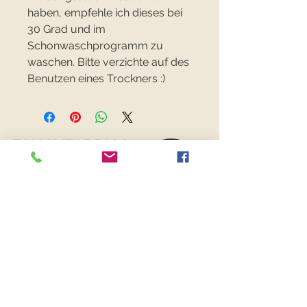
haben, empfehle ich dieses bei
30 Grad und im
Schonwaschprogramm zu
waschen. Bitte verzichte auf des
Benutzen eines Trockners :)
FANCYFABRICS
RECHTLICHES
Versand & Retouren >
Widerrufsrecht >
Kontaktiere uns >
Über uns >
AGB >
Datenschutz >
Impressum >