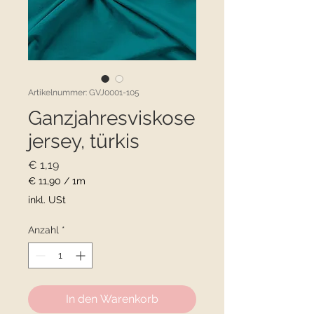
Artikelnummer: GVJ0001-105
Ganzjahresviskose
jersey, türkis
Preis
€ 1,19
€ 11,90
/
1m
€ 11,90
inkl. USt
pro
1
Anzahl
*
Meter
In den Warenkorb