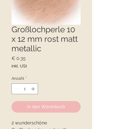
Großlochperle 10
x 12 mm rost matt
metallic
Preis
€ 0,35
inkl. USt
Anzahl
*
In den Warenkorb
2 wunderschöne