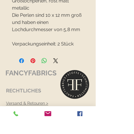
Großlochperlen, rost matt
metallic
Die Perlen sind 10 x 12 mm groß
und haben einen
Lochdurchmesser von 5,8 mm
Verpackungseinheit: 2 Stück
FANCYFABRICS
RECHTLICHES
Versand & Retouren >
Widerrufsrecht >
Kontaktiere uns >
Über uns >
AGB >
Datenschutz >