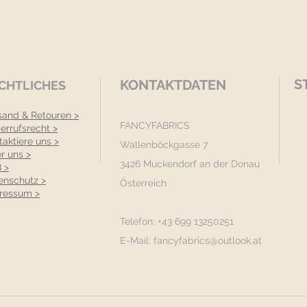
S
KONTAKTDATEN
CHTLICHES
sand & Retouren >
FANCYFABRICS
errufsrecht >
taktiere uns >
Wallenböckgasse 7
r uns >
3426 Muckendorf an der Donau
 >
enschutz >
Österreich
ressum >
Telefon: +43 699 13250251
E-Mail:
fancyfabrics@outlook.at