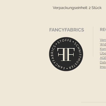
Verpackungseinheit: 2 Stück
FANCYFABRICS
RE
Ver
Wid
Kon
Übe
AGB
Dat
Imp