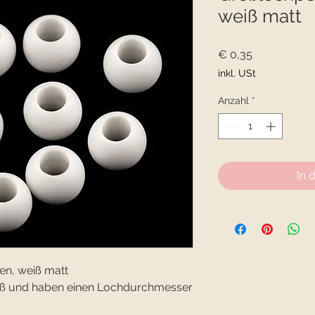
weiß matt
Preis
€ 0,35
inkl. USt
Anzahl
*
In 
en, weiß matt
roß und haben einen Lochdurchmesser