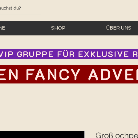
ME
SHOP
ÜBER UNS
IP GRUPPE FÜR EXKLUSIVE RA
EN FANCY ADVEN
Großlochpe