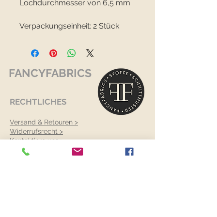
Lochdurchmesser von 6,5 mm
Verpackungseinheit: 2 Stück
FANCYFABRICS
RECHTLICHES
Versand & Retouren >
Widerrufsrecht >
Kontaktiere uns >
Über uns >
AGB >
Datenschutz >
Impressum >
KONTAKTDATEN