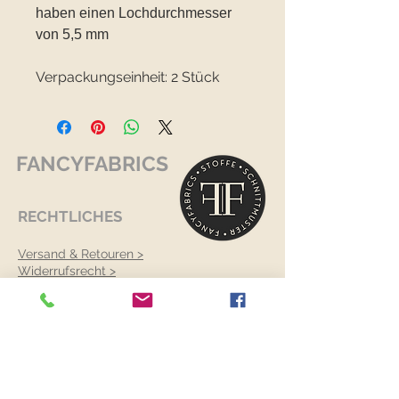
haben einen Lochdurchmesser
von 5,5 mm
Verpackungseinheit: 2 Stück
FANCYFABRICS
RECHTLICHES
Versand & Retouren >
Widerrufsrecht >
Kontaktiere uns >
Über uns >
AGB >
Datenschutz >
Impressum >
KONTAKTDATEN