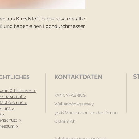
 aus Kunststoff, Farbe rosa metallic
roß und haben einen Lochdurchmesser
S
KONTAKTDATEN
CHTLICHES
sand & Retouren >
FANCYFABRICS
errufsrecht >
taktiere uns >
Wallenböckgasse 7
r uns >
3426 Muckendorf an der Donau
 >
enschutz >
Österreich
ressum >
Telefon: +43 699 13250251