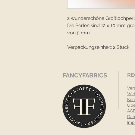
2 wunderschöne Großlochperlen
Die Perlen sind 12 x 10 mm g
von 5 mm
Verpackungseinheit: 2 Stück
FANCYFABRICS
RE
Ver
Wid
Kon
Übe
AGB
Dat
Imp