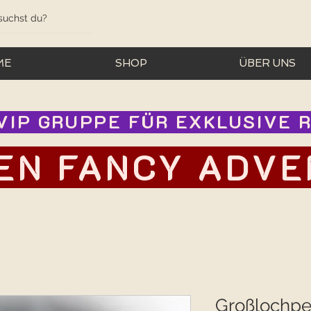
ME
SHOP
ÜBER UNS
IP GRUPPE FÜR EXKLUSIVE RA
EN FANCY ADVEN
Großlochpe