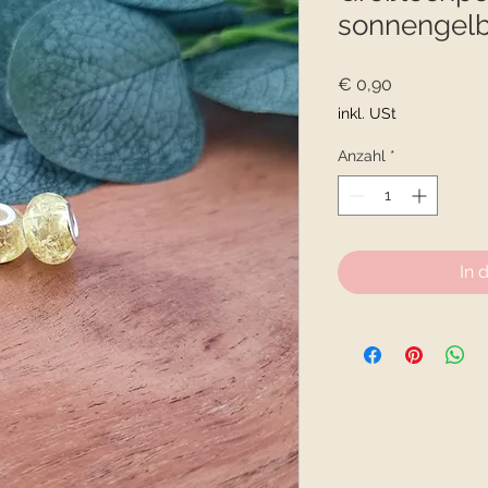
sonnengelb
Preis
€ 0,90
inkl. USt
Anzahl
*
In 