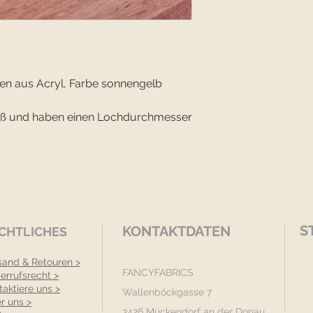
n aus Acryl, Farbe sonnengelb
roß und haben einen Lochdurchmesser
S
KONTAKTDATEN
CHTLICHES
sand & Retouren >
FANCYFABRICS
errufsrecht >
taktiere uns >
Wallenböckgasse 7
r uns >
3426 Muckendorf an der Donau