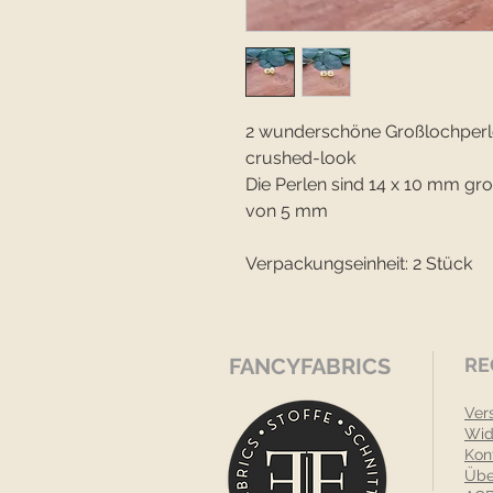
2 wunderschöne Großlochperle
crushed-look
Die Perlen sind 14 x 10 mm g
von 5 mm
Verpackungseinheit: 2 Stück
FANCYFABRICS
RE
Ver
Wid
Kon
Übe