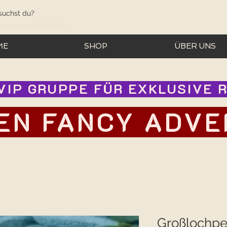
ME
SHOP
ÜBER UNS
IP GRUPPE FÜR EXKLUSIVE RA
EN FANCY ADVEN
Großlochpe