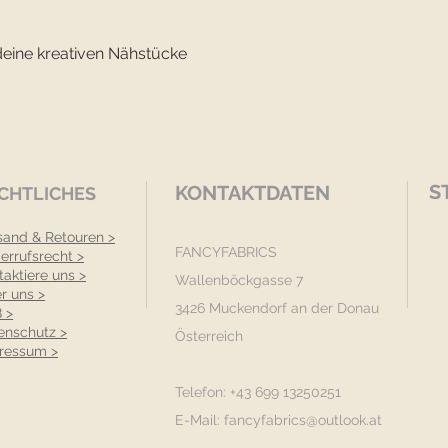
deine kreativen Nähstücke
S
KONTAKTDATEN
CHTLICHES
sand & Retouren >
FANCYFABRICS
errufsrecht >
taktiere uns >
Wallenböckgasse 7
r uns >
3426 Muckendorf an der Donau
 >
enschutz >
Österreich
ressum >
Telefon: +43 699 13250251
E-Mail:
fancyfabrics@outlook.at