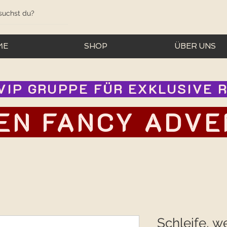
ME
SHOP
ÜBER UNS
IP GRUPPE FÜR EXKLUSIVE RA
EN FANCY ADVEN
Schleife, w