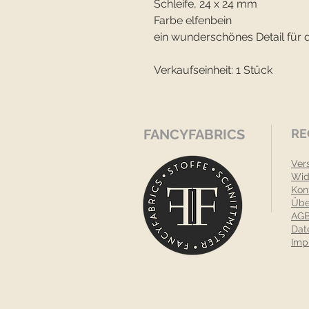
Schleife, 24 x 24 mm
Farbe elfenbein
ein wunderschönes Detail für 
Verkaufseinheit: 1 Stück
FANCYFABRICS
RE
Ver
Wid
Kon
Übe
AGB
Dat
Imp