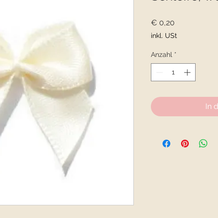
Preis
€ 0,20
inkl. USt
Anzahl
*
In 