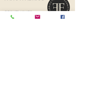
RECHTLICHES
Versand & Retouren >
Widerrufsrecht >
Kontaktiere uns >
Über uns >
AGB >
Datenschutz >
Impressum >
KONTAKTDATEN
FANCYFABRICS
Wallenböckgasse 7
3426 Muckendorf an der Donau
Österreich
Telefon:
+43 699 13250251
E-Mail:
fancyfabrics@outlook.at