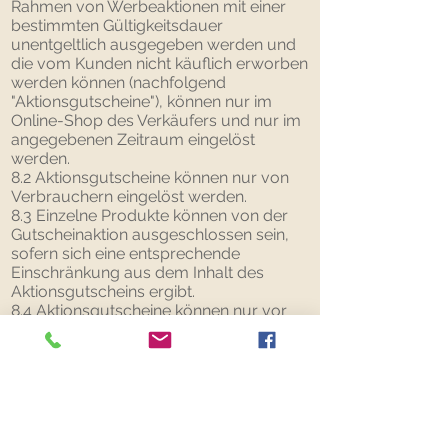
Rahmen von Werbeaktionen mit einer
bestimmten Gültigkeitsdauer
unentgeltlich ausgegeben werden und
die vom Kunden nicht käuflich erworben
werden können (nachfolgend
"Aktionsgutscheine"), können nur im
Online-Shop des Verkäufers und nur im
angegebenen Zeitraum eingelöst
werden.
8.2 Aktionsgutscheine können nur von
Verbrauchern eingelöst werden.
8.3 Einzelne Produkte können von der
Gutscheinaktion ausgeschlossen sein,
sofern sich eine entsprechende
Einschränkung aus dem Inhalt des
Aktionsgutscheins ergibt.
8.4 Aktionsgutscheine können nur vor
Abschluss des Bestellvorgangs
eingelöst werden. Eine nachträgliche
Verrechnung ist nicht möglich.
8.5 Pro Bestellung kann immer nur ein
Aktionsgutschein eingelöst werden.
8.6 Der Warenwert muss mindestens
dem Betrag des Aktionsgutscheins