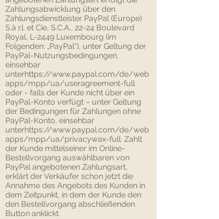
Zahlungsabwicklung über den
Zahlungsdienstleister PayPal (Europe)
S.à r.l. et Cie, S.C.A., 22-24 Boulevard
Royal, L-2449 Luxembourg (im
Folgenden: „PayPal“), unter Geltung der
PayPal-Nutzungsbedingungen,
einsehbar
unter
https://www.paypal.com/de/web
apps/mpp/ua/useragreement-full
oder - falls der Kunde nicht über ein
PayPal-Konto verfügt – unter Geltung
der Bedingungen für Zahlungen ohne
PayPal-Konto, einsehbar
unter
https://www.paypal.com/de/web
apps/mpp/ua/privacywax-full.
Zahlt
der Kunde mittelseiner im Online-
Bestellvorgang auswählbaren von
PayPal angebotenen Zahlungsart,
erklärt der Verkäufer schon jetzt die
Annahme des Angebots des Kunden in
dem Zeitpunkt, in dem der Kunde den
den Bestellvorgang abschließenden
Button anklickt.