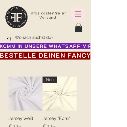
Infos kostenfreier
Versand
KOMM IN UNSERE WHATSAPP VIP GRUPPE FÜR
BESTELLE DEINEN FANCY ADVENTSK
Neu
Jersey weiß
Jersey "Ecru"
Preis
Preis
€ 1,15
€ 1,15