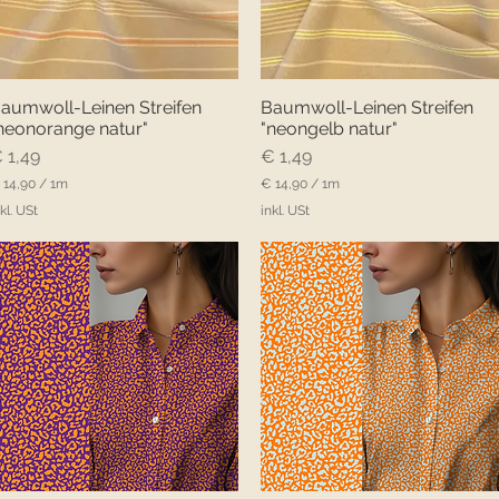
aumwoll-Leinen Streifen
Baumwoll-Leinen Streifen
Schnellansicht
Schnellansicht
neonorange natur"
"neongelb natur"
reis
Preis
 1,49
€ 1,49
 14,90
/
1m
€ 14,90
/
1m
€
kl. USt
inkl. USt
1
4
,
9
0
p
r
o
1
M
M
e
t
e
r