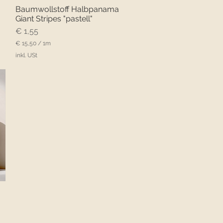
Baumwollstoff Halbpanama
Schnellansicht
Giant Stripes "pastell"
Preis
€ 1,55
€ 15,50
/
1m
€
inkl. USt
1
5
,
5
0
p
r
o
1
M
e
t
e
r