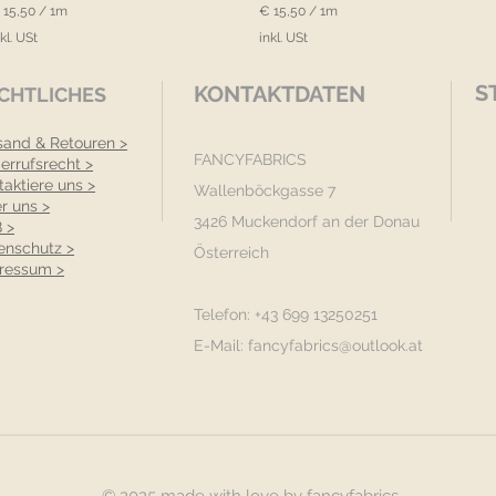
 15,50
/
1m
€ 15,50
/
1m
€
kl. USt
inkl. USt
1
5
S
KONTAKTDATEN
CHTLICHES
,
5
0
sand & Retouren >
p
FANCYFABRICS
errufsrecht >
r
taktiere uns >
o
Wallenböckgasse 7
r uns >
1
3426 Muckendorf an der Donau
M
M
 >
e
enschutz >
Österreich
t
ressum >
e
r
Telefon: +43 699 13250251
E-Mail:
fancyfabrics@outlook.at
© 2025 made with love by fancyfabrics