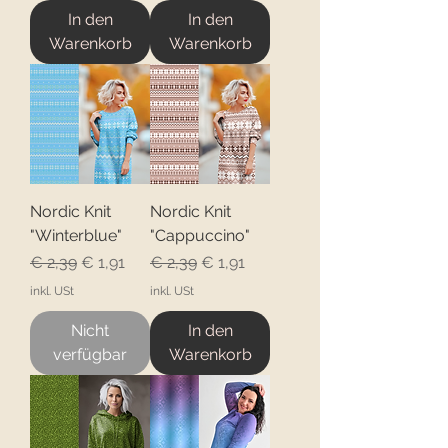
In den
In den
Warenkorb
Warenkorb
Nordic Knit
Nordic Knit
"Winterblue"
"Cappuccino"
Standardpreis
Sale-Preis
Standardpreis
Sale-Preis
€ 2,39
€ 1,91
€ 2,39
€ 1,91
inkl. USt
inkl. USt
Nicht
In den
verfügbar
Warenkorb