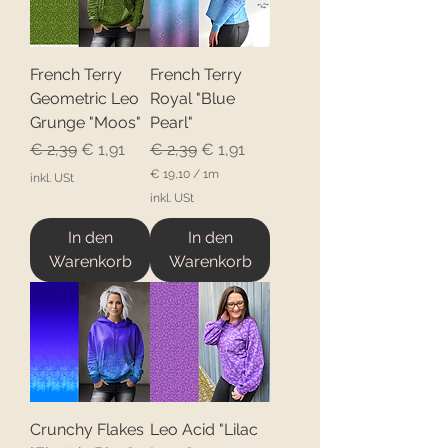
French Terry
French Terry
Geometric Leo
Royal "Blue
Grunge "Moos"
Pearl"
Standardpreis
Sale-Preis
Standardpreis
Sale-Preis
€ 2,39
€ 1,91
€ 2,39
€ 1,91
€ 19,10
/
1m
inkl. USt
€
inkl. USt
1
In den
In den
9
,
Warenkorb
Warenkorb
1
0
p
r
o
1
M
e
t
e
Crunchy Flakes
Leo Acid "Lilac
r