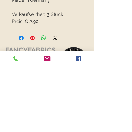
Made in Germany
Verkaufseinheit: 3 Stück
Preis: € 2,90
FANCYFABRICS
RECHTLICHES
Versand & Retouren >
Widerrufsrecht >
Kontaktiere uns >
Über uns >
AGB >
Datenschutz >
Impressum >
KONTAKTDATEN