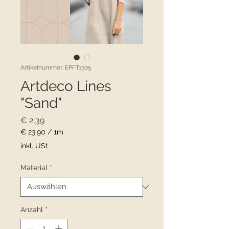
Artikelnummer: EPFT1305
Artdeco Lines
"Sand"
Preis
€ 2,39
€ 23,90
/
1m
€ 23,90
inkl. USt
pro
1
Material
*
Meter
Anzahl
*