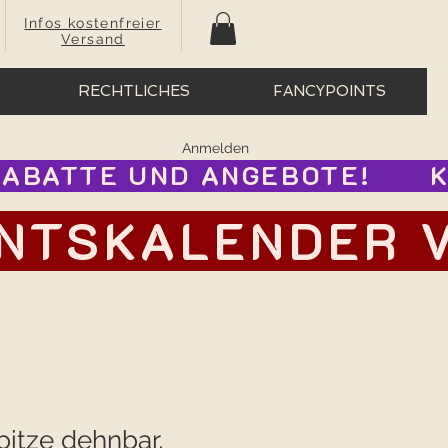
Infos kostenfreier
Versand
RECHTLICHES
FANCYPOINTS
Anmelden
BATTE UND ANGEBOTE!      
TSKALENDER VOR
itze dehnbar,