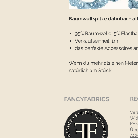
Baumwollspitze dahnbar - al
95% Baumwolle, 5% Elastha
Verkaufseinheit: 1m
das perfekte Accessoires a
Wenn du mehr als einen Meter
natürlich am Stück
FANCYFABRICS
RE
Ver
Wid
Kon
Übe
AGB