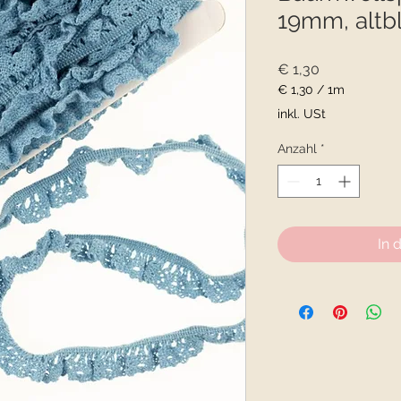
19mm, altb
Preis
€ 1,30
€ 1,30
/
1m
€ 1,30
inkl. USt
pro
1
Anzahl
*
Meter
In 