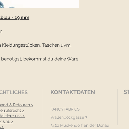
tblau - 19 mm
n
n Kleidungsstücken, Taschen uvm.
 benötigst, bekommst du deine Ware
S
KONTAKTDATEN
CHTLICHES
sand & Retouren >
FANCYFABRICS
errufsrecht >
taktiere uns >
Wallenböckgasse 7
r uns >
3426 Muckendorf an der Donau
 >