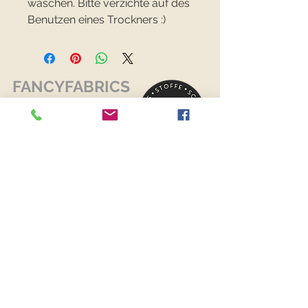
waschen. Bitte verzichte auf des
Benutzen eines Trockners :)
FANCYFABRICS
RECHTLICHES
Versand & Retouren >
Widerrufsrecht >
Kontaktiere uns >
Über uns >
AGB >
Datenschutz >
Impressum >
KONTAKTDATEN
FANCYFABRICS