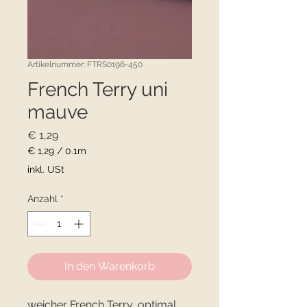
Artikelnummer: FTRS0196-450
French Terry uni
mauve
Preis
€ 1,29
€ 1,29
/
0.1m
€ 1,29
inkl. USt
pro
0.1
Anzahl
*
Meter
In den Warenkorb
weicher French Terry, optimal