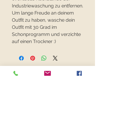
Industriewaschung zu entfernen.
Um lange Freude an deinem
Outfit zu haben, wasche dein
Outfit mit 30 Grad im
Schonprogramm und verzichte
auf einen Trockner :)
FANCYFABRICS
RECHTLICHES
Versand & Retouren >
Widerrufsrecht >
Kontaktiere uns >
Über uns >
AGB >
Datenschutz >