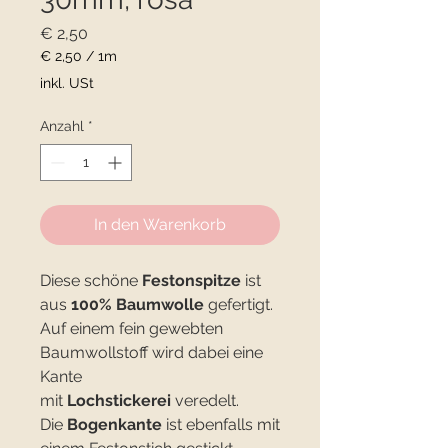
Preis
€ 2,50
€ 2,50
/
1m
€ 2,50
inkl. USt
pro
1
Anzahl
*
Meter
In den Warenkorb
Diese schöne
Festonspitze
ist
aus
100% Baumwolle
gefertigt.
Auf einem fein gewebten
Baumwollstoff wird dabei eine
Kante
mit
Lochstickerei
veredelt.
Die
Bogenkante
ist ebenfalls mit