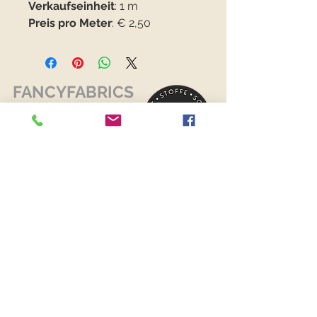
Verkaufseinheit
: 1 m
Preis pro Meter
: € 2,50
FANCYFABRICS
RECHTLICHES
Versand & Retouren >
Widerrufsrecht >
Kontaktiere uns >
Über uns >
AGB >
Datenschutz >
Impressum >
KONTAKTDATEN
FANCYFABRICS