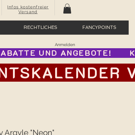
Infos kostenfreier
Versand
RECHTLICHES
FANCYPOINTS
Anmelden
BATTE UND ANGEBOTE!      
TSKALENDER VOR
y Argyle "Neon"