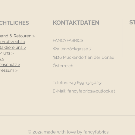
S
KONTAKTDATEN
CHTLICHES
sand & Retouren >
FANCYFABRICS
errufsrecht >
taktiere uns >
Wallenböckgasse 7
r uns >
3426 Muckendorf an der Donau
 >
enschutz >
Österreich
ressum >
Telefon: +43 699 13250251
E-Mail:
fancyfabrics@outlook.at
© 2025 made with love by fancyfabrics