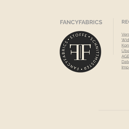
FANCYFABRICS
RE
Ver
Wid
Kon
Übe
AGB
Dat
Imp