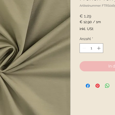
Artikelnummer: FTRS016
Preis
€ 1,29
€ 12,90
/
1m
€ 12,90
inkl. USt
pro
1
Anzahl
*
Meter
In 