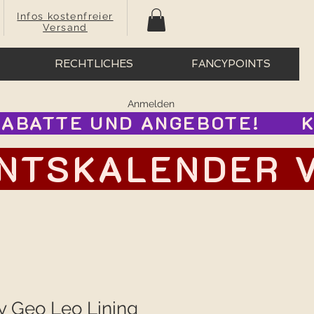
Infos kostenfreier
Versand
RECHTLICHES
FANCYPOINTS
Anmelden
BATTE UND ANGEBOTE!      
TSKALENDER VOR
y Geo Leo Lining