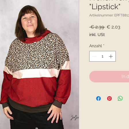
"Lipstick"
Artikelnummer: EPFT881
Standardpr
Sal
 € 2,39 
€ 2,03
Prei
inkl. USt
Anzahl
*
In 