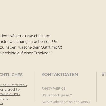
vor dem Nähen zu waschen, um
dustriewaschung zu entfernen. Um
 zu haben, wasche dein Outfit mit 30
rzichte auf einen Trockner :)
S
KONTAKTDATEN
CHTLICHES
sand & Retouren >
FANCYFABRICS
errufsrecht >
taktiere uns >
Wallenböckgasse 7
r uns >
3426 Muckendorf an der Donau
 >