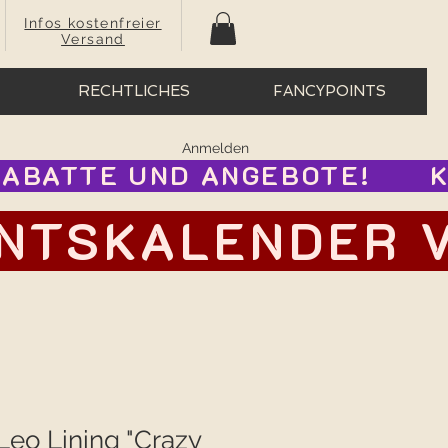
Infos kostenfreier
Versand
RECHTLICHES
FANCYPOINTS
Anmelden
BATTE UND ANGEBOTE!      
TSKALENDER VOR
Leo Lining "Crazy