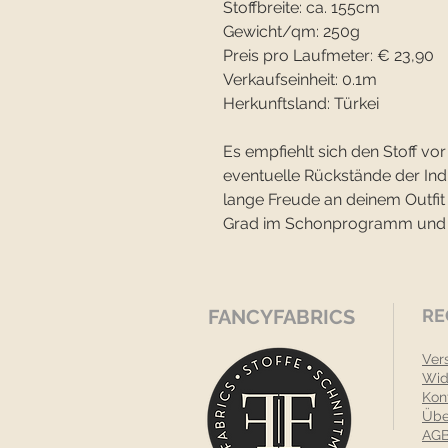
Stoffbreite: ca. 155cm
Gewicht/qm: 250g
Preis pro Laufmeter: € 23,90
Verkaufseinheit: 0.1m
Herkunftsland: Türkei
Es empfiehlt sich den Stoff 
eventuelle Rückstände der In
lange Freude an deinem Outfit
Grad im Schonprogramm und ve
FANCYFABRICS
RE
Ver
Wid
Kon
Übe
AGB