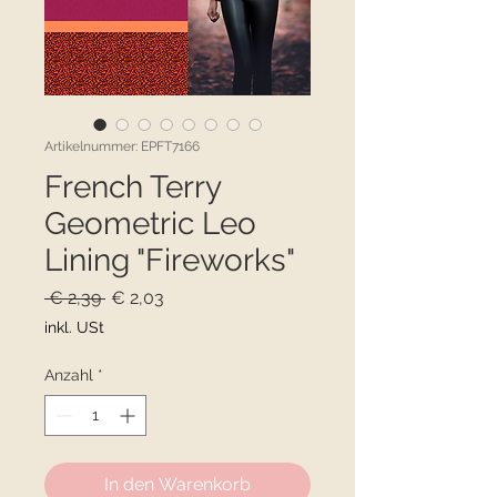
Artikelnummer: EPFT7166
French Terry
Geometric Leo
Lining "Fireworks"
Standardpreis
Sale-
 € 2,39 
€ 2,03
Preis
inkl. USt
Anzahl
*
In den Warenkorb