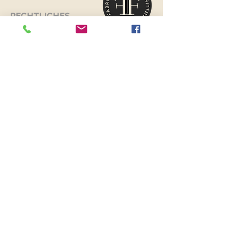
RECHTLICHES
Versand & Retouren >
Widerrufsrecht >
Kontaktiere uns >
Über uns >
AGB >
Datenschutz >
Impressum >
KONTAKTDATEN
FANCYFABRICS
Wallenböckgasse 7
3426 Muckendorf an der Donau
Österreich
Telefon:
+43 699 13250251
E-Mail:
fancyfabrics@outlook.at