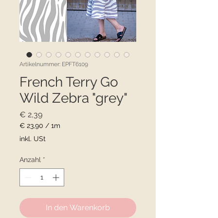
Artikelnummer: EPFT6109
French Terry Go
Wild Zebra "grey"
Preis
€ 2,39
€ 23,90
/
1m
€ 23,90
inkl. USt
pro
1
Anzahl
*
Meter
In den Warenkorb