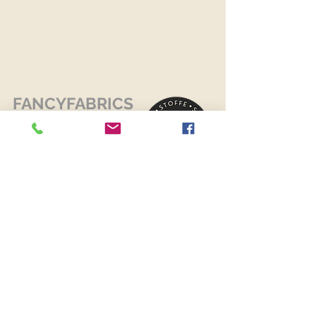
FANCYFABRICS
RECHTLICHES
Versand & Retouren >
Widerrufsrecht >
Kontaktiere uns >
Über uns >
AGB >
Datenschutz >
Impressum >
KONTAKTDATEN
FANCYFABRICS