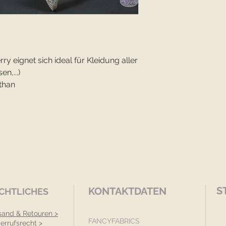
y eignet sich ideal für Kleidung aller
en,...)
than
S
KONTAKTDATEN
CHTLICHES
sand & Retouren >
FANCYFABRICS
errufsrecht >