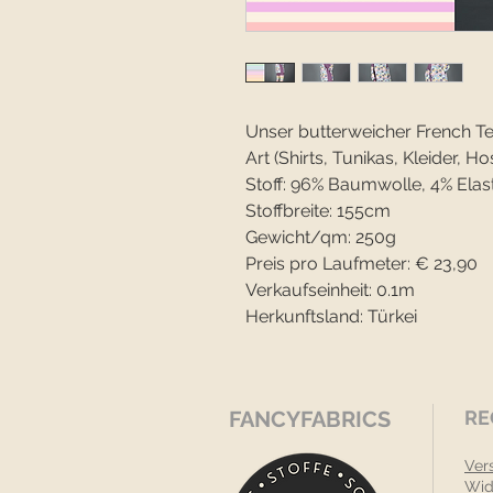
Unser butterweicher French Terr
Art (Shirts, Tunikas, Kleider, Hos
Stoff: 96% Baumwolle, 4% Elas
Stoffbreite: 155cm
Gewicht/qm: 250g
Preis pro Laufmeter: € 23,90
Verkaufseinheit: 0.1m
Herkunftsland: Türkei
FANCYFABRICS
RE
Ver
Wid