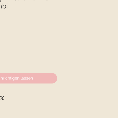
mbi
eis
-
s
hrichtigen lassen