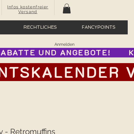
Infos kostenfreier
Versand
RECHTLICHES
FANCYPOINTS
Anmelden
BATTE UND ANGEBOTE!      
TSKALENDER VOR
y - Retromuffins