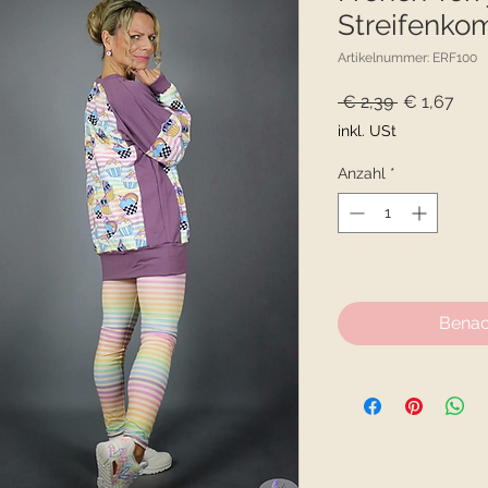
Streifenko
Artikelnummer: ERF100
Standardpr
Sale
 € 2,39 
€ 1,67
Prei
inkl. USt
Anzahl
*
Nicht verfügbar
Benac