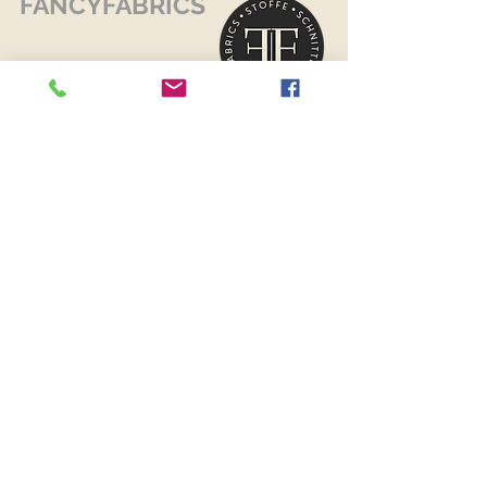
FANCYFABRICS
RECHTLICHES
Versand & Retouren >
Widerrufsrecht >
Kontaktiere uns >
Über uns >
AGB >
Datenschutz >
Impressum >
KONTAKTDATEN
FANCYFABRICS
Wallenböckgasse 7
3426 Muckendorf an der Donau
Österreich
Telefon:
+43 699 13250251