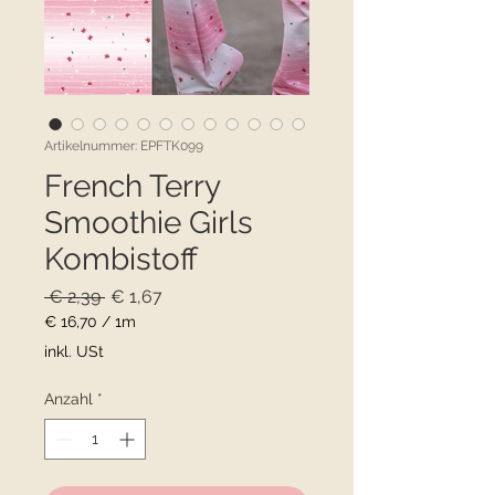
Artikelnummer: EPFTK099
French Terry
Smoothie Girls
Kombistoff
Standardpreis
Sale-
 € 2,39 
€ 1,67
Preis
€ 16,70
/
1m
€ 16,70
inkl. USt
pro
1
Anzahl
*
Meter