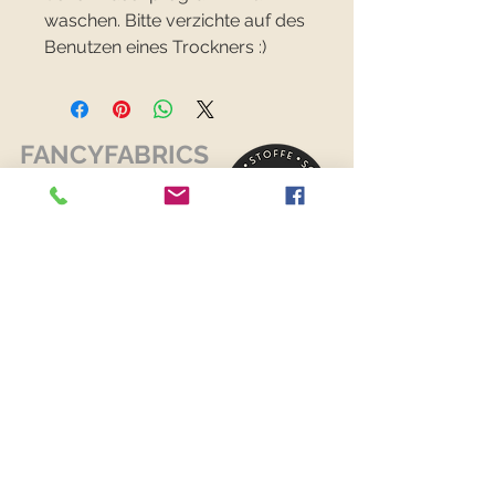
waschen. Bitte verzichte auf des
Benutzen eines Trockners :)
FANCYFABRICS
RECHTLICHES
Versand & Retouren >
Widerrufsrecht >
Kontaktiere uns >
Über uns >
AGB >
Datenschutz >
Impressum >
KONTAKTDATEN
FANCYFABRICS