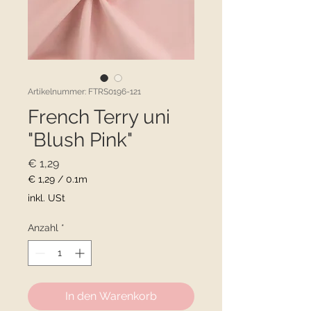
Artikelnummer: FTRS0196-121
French Terry uni
"Blush Pink"
Preis
€ 1,29
€ 1,29
/
0.1m
€ 1,29
inkl. USt
pro
0.1
Anzahl
*
Meter
In den Warenkorb