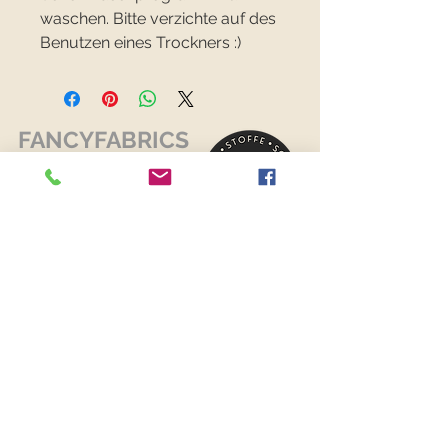
waschen. Bitte verzichte auf des
Benutzen eines Trockners :)
FANCYFABRICS
RECHTLICHES
Versand & Retouren >
Widerrufsrecht >
Kontaktiere uns >
Über uns >
AGB >
Datenschutz >
Impressum >
KONTAKTDATEN
FANCYFABRICS