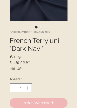
Artikelnummer: FTRS0196-989
French Terry uni
"Dark Navi"
Preis
€ 1,29
€ 1,29
/
0.1m
€ 1,29
inkl. USt
pro
0.1
Anzahl
*
Meter
In den Warenkorb