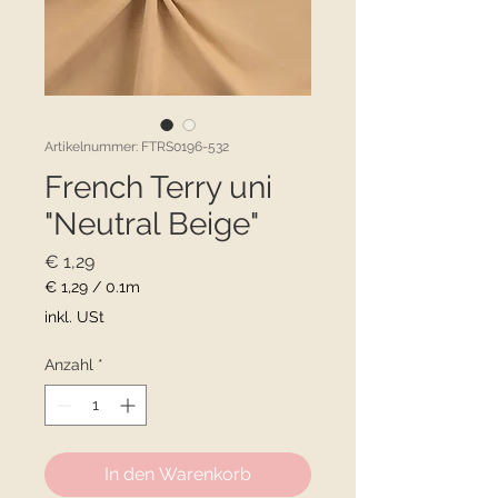
Artikelnummer: FTRS0196-532
French Terry uni
"Neutral Beige"
Preis
€ 1,29
€ 1,29
/
0.1m
€ 1,29
inkl. USt
pro
0.1
Anzahl
*
Meter
In den Warenkorb