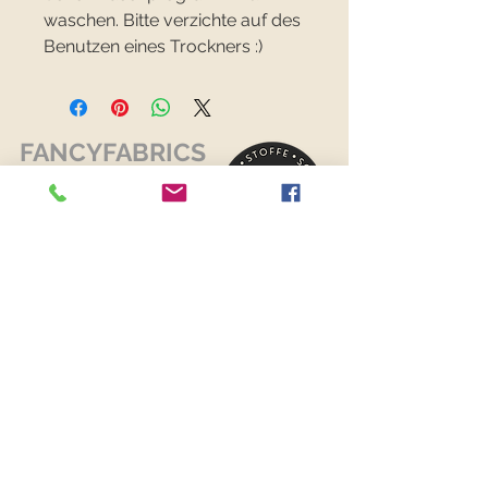
waschen. Bitte verzichte auf des
Benutzen eines Trockners :)
FANCYFABRICS
RECHTLICHES
Versand & Retouren >
Widerrufsrecht >
Kontaktiere uns >
Über uns >
AGB >
Datenschutz >
Impressum >
KONTAKTDATEN
FANCYFABRICS