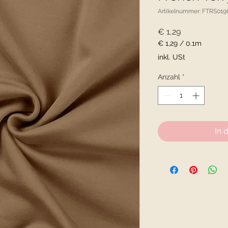
Artikelnummer: FTRS019
Preis
€ 1,29
€ 1,29
/
0.1m
€ 1,29
inkl. USt
pro
0.1
Anzahl
*
Meter
In 