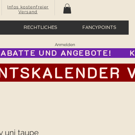
Infos kostenfreier
Versand
RECHTLICHES
FANCYPOINTS
Anmelden
BATTE UND ANGEBOTE!      
TSKALENDER VOR
y uni taupe