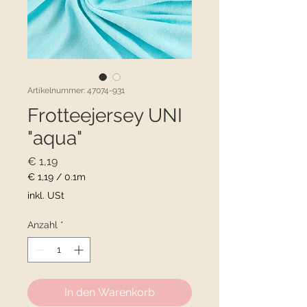
Artikelnummer: 47074-931
Frotteejersey UNI
"aqua"
Preis
€ 1,19
€ 1,19
/
0.1m
€ 1,19
inkl. USt
pro
0.1
Anzahl
*
Meter
In den Warenkorb