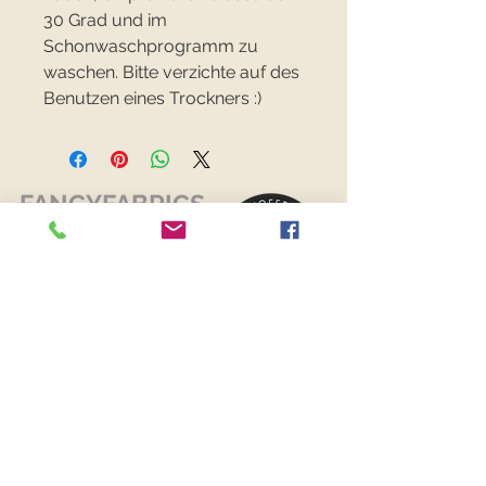
30 Grad und im
Schonwaschprogramm zu
waschen. Bitte verzichte auf des
Benutzen eines Trockners :)
FANCYFABRICS
RECHTLICHES
Versand & Retouren >
Widerrufsrecht >
Kontaktiere uns >
Über uns >
AGB >
Datenschutz >
Impressum >
KONTAKTDATEN