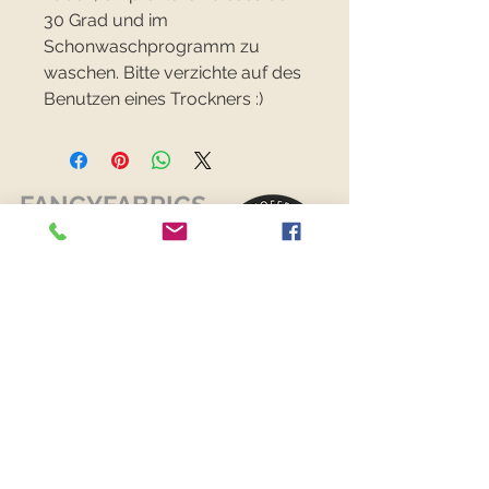
30 Grad und im
Schonwaschprogramm zu
waschen. Bitte verzichte auf des
Benutzen eines Trockners :)
FANCYFABRICS
RECHTLICHES
Versand & Retouren >
Widerrufsrecht >
Kontaktiere uns >
Über uns >
AGB >
Datenschutz >
Impressum >
KONTAKTDATEN