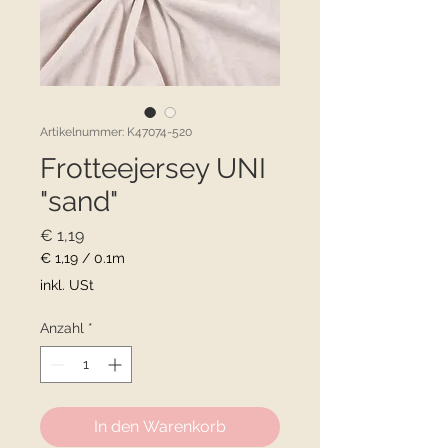
Artikelnummer: K47074-520
Frotteejersey UNI
"sand"
Preis
€ 1,19
€ 1,19
/
0.1m
€ 1,19
inkl. USt
pro
0.1
Anzahl
*
Meter
In den Warenkorb