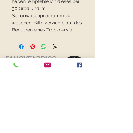
haben, empfehle ich dieses bei
30 Grad und im
Schonwaschprogramm zu
waschen. Bitte verzichte auf des
Benutzen eines Trockners :)
FANCYFABRICS
RECHTLICHES
Versand & Retouren >
Widerrufsrecht >
Kontaktiere uns >
Über uns >
AGB >
Datenschutz >
Impressum >
KONTAKTDATEN