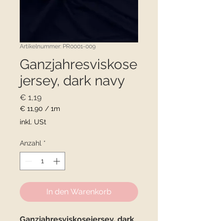
Artikelnummer: PR0001-009
Ganzjahresviskose
jersey, dark navy
Preis
€ 1,19
€ 11,90
/
1m
€ 11,90
inkl. USt
pro
1
Anzahl
*
Meter
In den Warenkorb
Ganzjahresviskosejersey, dark