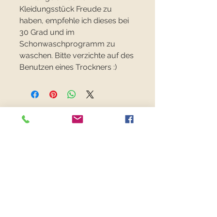
Kleidungsstück Freude zu
haben, empfehle ich dieses bei
30 Grad und im
Schonwaschprogramm zu
waschen. Bitte verzichte auf des
Benutzen eines Trockners :)
FANCYFABRICS
RECHTLICHES
Versand & Retouren >
Widerrufsrecht >
Kontaktiere uns >
Über uns >
AGB >
Datenschutz >