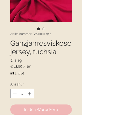
Artikelnummer: GVJ0001-917
Ganzjahresviskose
jersey, fuchsia
Preis
€ 1,19
€ 11,90
/
1m
€ 11,90
inkl. USt
pro
1
Anzahl
*
Meter
In den Warenkorb