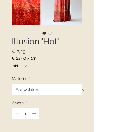
Illusion "Hot"
Preis
€ 2,29
€ 22,90
/
1m
€ 22,90
inkl. USt
pro
1
Material
*
Meter
Anzahl
*
Nicht verfügbar