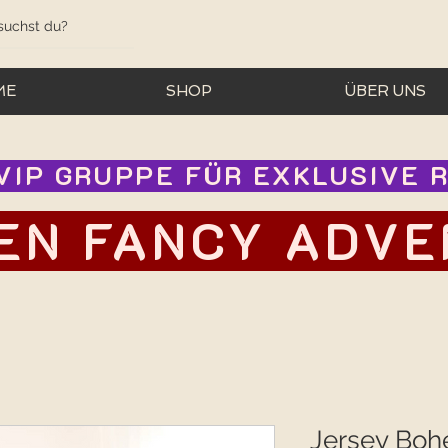
ME
SHOP
ÜBER UNS
IP GRUPPE FÜR EXKLUSIVE RA
EN FANCY ADVEN
Jersey Bo