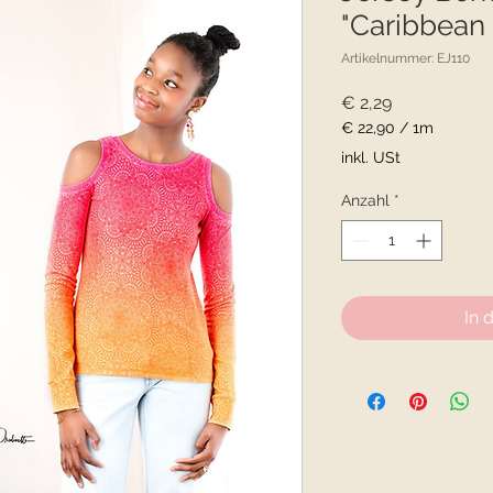
"Caribbean
Artikelnummer: EJ110
Preis
€ 2,29
€ 22,90
/
1m
€ 22,90
inkl. USt
pro
1
Anzahl
*
Meter
In 