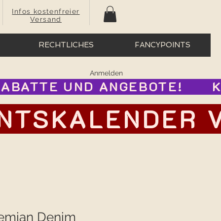
Infos kostenfreier
Versand
RECHTLICHES
FANCYPOINTS
Anmelden
BATTE UND ANGEBOTE!      
TSKALENDER VOR
hemian Denim