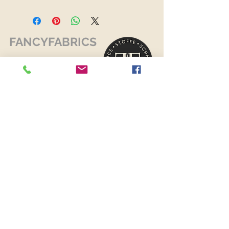
Herkunftsland: Holland
FANCYFABRICS
RECHTLICHES
Versand & Retouren >
Widerrufsrecht >
Kontaktiere uns >
Über uns >
AGB >
Datenschutz >
Impressum >
KONTAKTDATEN
FANCYFABRICS
Wallenböckgasse 7
3426 Muckendorf an der Donau