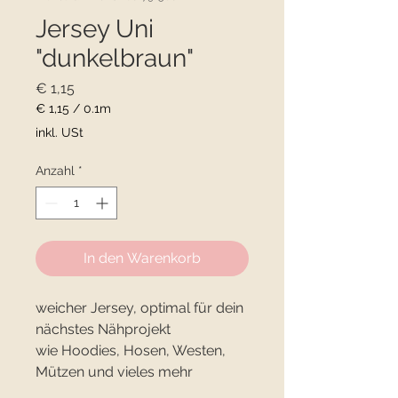
Jersey Uni
"dunkelbraun"
Preis
€ 1,15
€ 1,15
/
0.1m
€ 1,15
inkl. USt
pro
0.1
Anzahl
*
Meter
In den Warenkorb
weicher Jersey, optimal für dein
nächstes Nähprojekt
wie Hoodies, Hosen, Westen,
Mützen und vieles mehr