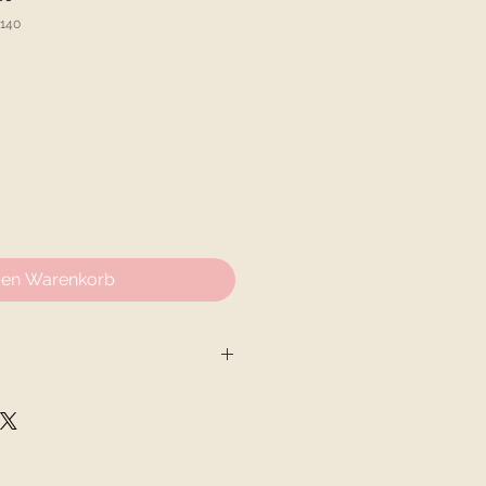
-140
den Warenkorb
and