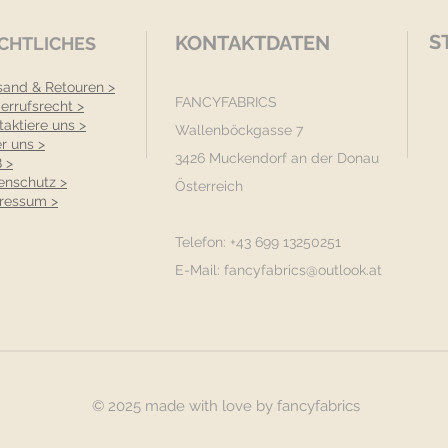
S
KONTAKTDATEN
CHTLICHES
sand & Retouren >
FANCYFABRICS
errufsrecht >
taktiere uns >
Wallenböckgasse 7
r uns >
3426 Muckendorf an der Donau
 >
enschutz >
Österreich
ressum >
Telefon: +43 699 13250251
E-Mail:
fancyfabrics@outlook.at
© 2025 made with love by fancyfabrics