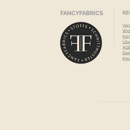
FANCYFABRICS
RE
Ver
Wid
Kon
Übe
AGB
Dat
Imp