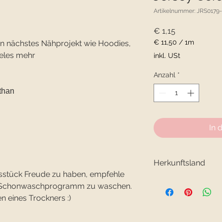
Artikelnummer: JRS0179
Preis
€ 1,15
€ 11,50
/
1m
ein nächstes Nähprojekt wie Hoodies,
€ 11,50
eles mehr
inkl. USt
pro
1
Anzahl
*
Meter
than
In 
Herkunftsland
sstück Freude zu haben, empfehle
Herkunftsland: Holl
im Schonwaschprogramm zu waschen.
n eines Trockners :)