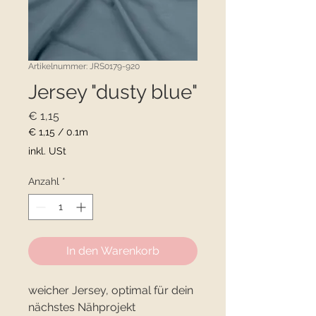
Artikelnummer: JRS0179-920
Jersey "dusty blue"
Preis
€ 1,15
€ 1,15
/
0.1m
€ 1,15
inkl. USt
pro
0.1
Anzahl
*
Meter
In den Warenkorb
weicher Jersey, optimal für dein
nächstes Nähprojekt