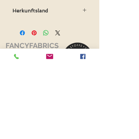
Herkunftsland
Herkunftsland: Holland
FANCYFABRICS
RECHTLICHES
Versand & Retouren >
Widerrufsrecht >
Kontaktiere uns >
Über uns >
AGB >
Datenschutz >
Impressum >
KONTAKTDATEN
FANCYFABRICS