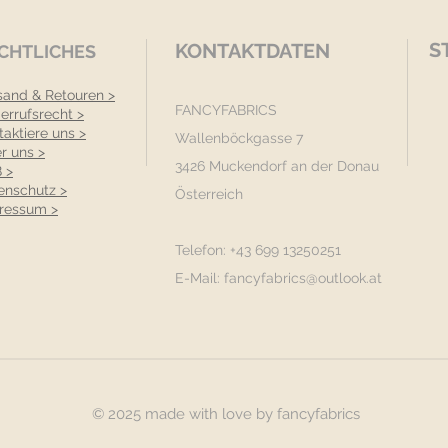
S
KONTAKTDATEN
CHTLICHES
sand & Retouren >
FANCYFABRICS
errufsrecht >
taktiere uns >
Wallenböckgasse 7
r uns >
3426 Muckendorf an der Donau
 >
enschutz >
Österreich
ressum >
Telefon: +43 699 13250251
E-Mail:
fancyfabrics@outlook.at
© 2025 made with love by fancyfabrics