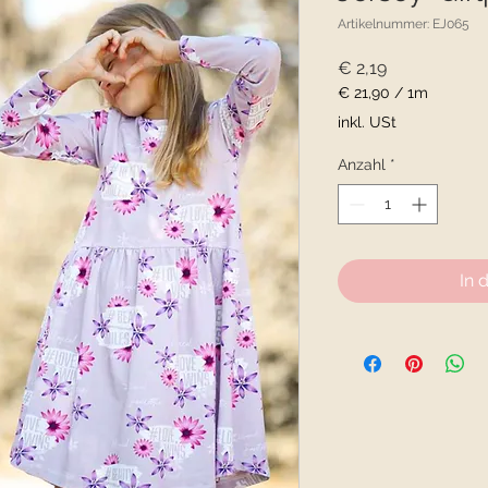
Artikelnummer: EJ065
Preis
€ 2,19
€ 21,90
/
1m
€ 21,90
inkl. USt
pro
1
Anzahl
*
Meter
In 