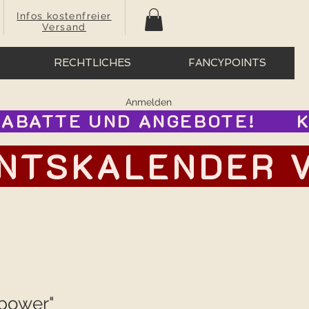
Infos kostenfreier
Versand
RECHTLICHES
FANCYPOINTS
Anmelden
BATTE UND ANGEBOTE!      
TSKALENDER VOR
lpower"