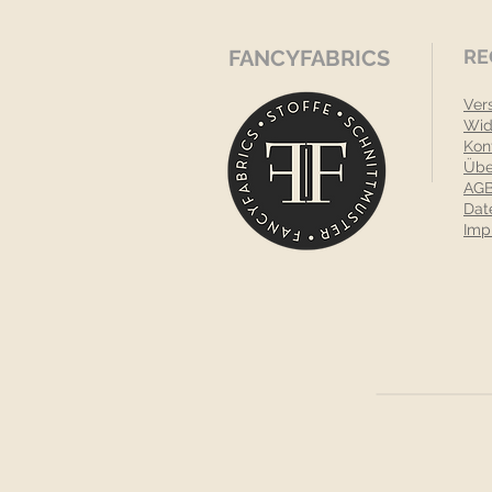
FANCYFABRICS
RE
Ver
Wid
Kon
Übe
AGB
Dat
Imp