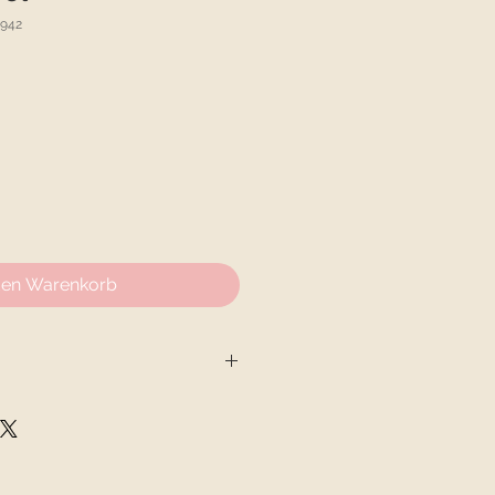
-942
den Warenkorb
and