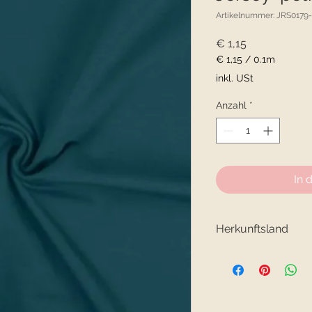
Artikelnummer: JRS0179
Preis
€ 1,15
€ 1,15
/
0.1m
€ 1,15
inkl. USt
pro
0.1
Anzahl
*
Meter
In 
Herkunftsland
Herkunftsland: Holl